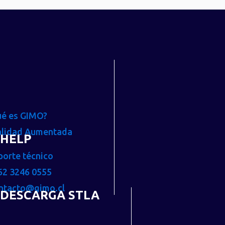
ué es GIMO?
alidad Aumentada
HELP
porte técnico
62 3246 0555
ntacto@gimo.cl
DESCARGA STLA