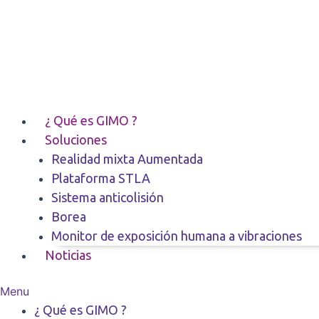
Ir
al
contenido
¿ Qué es GIMO ?
Soluciones
Realidad mixta Aumentada
Plataforma STLA
Sistema anticolisión
Borea
Monitor de exposición humana a vibraciones
Noticias
Menu
¿ Qué es GIMO ?